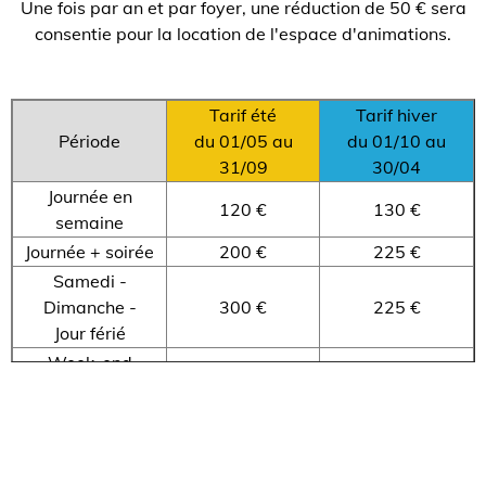
Une fois par an et par foyer, une réduction de 50 € sera
consentie pour la location de l'espace d'animations.
Tarif été
Tarif hiver
Période
du 01/05 au
du 01/10 au
31/09
30/04
Journée en
120 €
130 €
semaine
Journée + soirée
200 €
225 €
Samedi -
Dimanche -
300 €
225 €
Jour férié
Week-end
350 €
400 €
complet
Frais de Fonctionnement en cas de gratuité
60 €