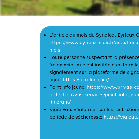
L'article du mois du Syndicat Eyrieux C
https://www.eyrieux-clair.fr/actu/l-art
mois
Toute personne suspectant la présence
frelon asiatique est invitée à en faire le
signalement sur la plateforme de sign
ligne:
https://lefrelon.com/
Point info jeune:
https://www.privas-ce
ardeche.fr/vos-services/point-info-jeu
itinerant/
Vigie Eau: S'informer sur les restrictio
période de sécheresse:
https://vigieau.