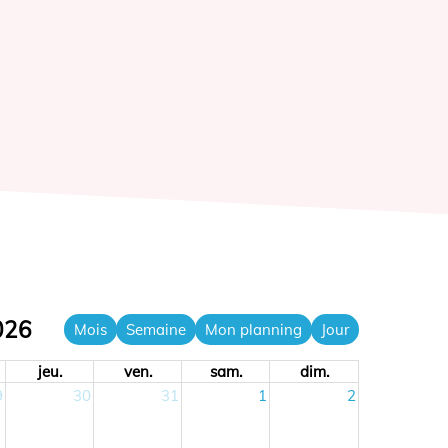
026
Mois
Semaine
Mon planning
Jour
jeu.
ven.
sam.
dim.
9
30
31
1
2