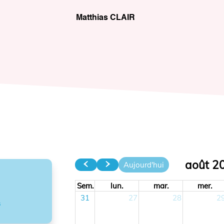
Matthias CLAIR
août 2
Aujourd'hui
Sem.
lun.
mar.
mer.
31
27
28
2
s